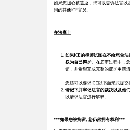
如果您担心被遣返，您可以告诉法官以及
到的其他ICE官员。
在法庭上
如果
ICE
的律
师试图在不给您合法
权为自己辩护。
在庭审过程中，
销，并希望完成完整的庇护申请
您还可以要求ICE以书面形式提
请记下并牢记法官的裁决以及他
以请求法官进行解释。
***
如果您被拘留
,
您仍然
拥有权利
***