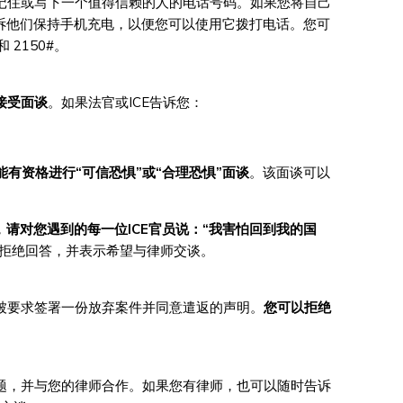
您记住或写下一个值得信赖的人的电话号码。如果您将自己
诉他们保持手机充电，以便您可以使用它拨打电话。您可
 2150#。
接受面
谈
。如果法官或ICE告诉您：
能有
资格进行
“
可信恐惧
”
或
“
合理恐惧
”
面
谈
。该面谈可以
，
请对您遇到的每一位
ICE
官员说：
“
我害怕回到我的国
以拒绝回答，并表示希望与律师交谈。
会被要求签署一份放弃案件并同意遣返的声明。
您可以拒绝
问题，并与您的律师合作。如果您有律师，也可以随时告诉