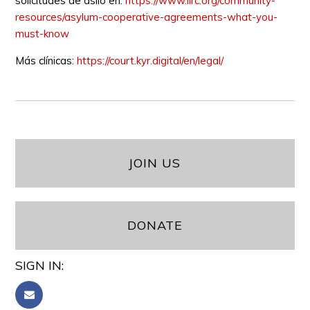
solicitudes de asilo en:
https://www.ilrc.org/community-
resources/asylum-cooperative-agreements-what-you-
must-know
Más clínicas:
https://court.kyr.digital/en/legal/
JOIN US
DONATE
SIGN IN: