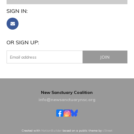
SIGN IN:
OR SIGN UP:
New Sanctuary Coalition
info@newsanctuarynsc.org
Created with
NationBuilder
based on a public theme by
cStreet